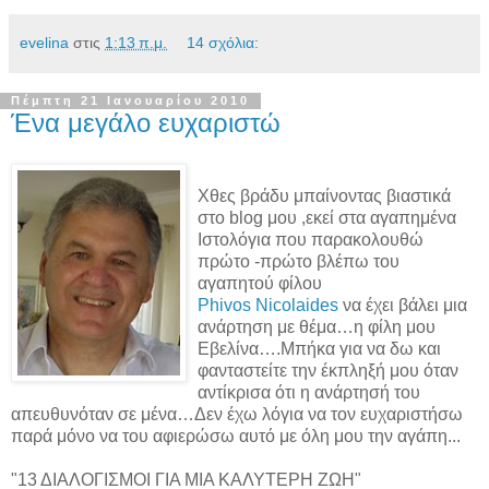
evelina
στις
1:13 π.μ.
14 σχόλια:
Πέμπτη 21 Ιανουαρίου 2010
Ένα μεγάλο ευχαριστώ
Χθες βράδυ μπαίνοντας βιαστικά
στο blog μου ,εκεί στα αγαπημένα
Ιστολόγια που παρακολουθώ
πρώτο -πρώτο βλέπω του
αγαπητού φίλου
Phivos Nicolaides
να έχει βάλει μια
ανάρτηση με θέμα…η φίλη μου
Εβελίνα….Μπήκα για να δω και
φανταστείτε την έκπληξή μου όταν
αντίκρισα ότι η ανάρτησή του
απευθυνόταν σε μένα…Δεν έχω λόγια να τον ευχαριστήσω
παρά μόνο να του αφιερώσω αυτό με όλη μου την αγάπη...
"13 ΔΙΑΛΟΓΙΣΜΟΙ ΓΙΑ ΜΙΑ ΚΑΛΥΤΕΡΗ ΖΩΗ"