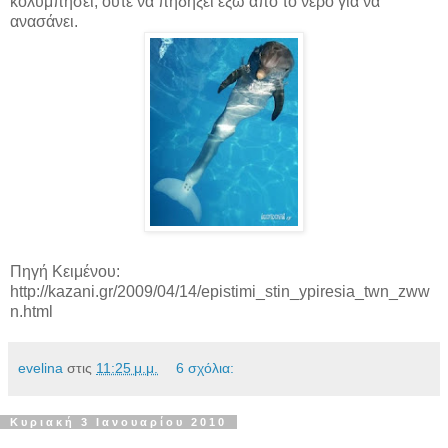
κολυμπήσει, ούτε να πηδήξει έξω από το νερό για να
ανασάνει.
Πηγή Κειμένου:
http://kazani.gr/2009/04/14/epistimi_stin_ypiresia_twn_zww
n.html
evelina
στις
11:25 μ.μ.
6 σχόλια:
Κυριακή 3 Ιανουαρίου 2010