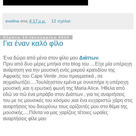
evelina
στις
4:17 μ.μ.
12 σχόλια:
Πέμπτη 14 Ιανουαρίου 2010
Για έναν καλό φίλο
Ένα δώρο από μένα στον φίλο μου
Διάττων
.
Πριν από δυο μέρες μπήκα στο blog του …Είχε μία υπέροχη
ανάρτηση για την μουσική ενός μικρού κρατιδίου της
Αφρικής του Cape Verde ,που πραγματικά , σε
αιχμαλωτίζει….Τουλάχιστον εμένα με συνεπήρε η υπέροχη
μουσική ,και η ερωτική φωνή της Maria Alice. Ήθελα από
εδώ να πώ ένα μπράβο στον Διάττων , για τις αναρτήσεις
του με τις μουσικές του κόσμου ,και ένα ευχαριστώ χάρη στις
αναρτήσεις του διευρύνω τους ορίζοντές μου στο θέμα της
μουσικής….Πάντα να μας χαρίζεις τέτοιες ωραίες
αναρτήσεις φίλε μου