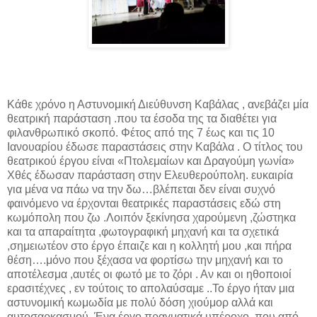
Κάθε χρόνο η Αστυνομική Διεύθυνση Καβάλας , ανεβάζει μία
θεατρική παράσταση .που τα έσοδα της τα διαθέτει για
φιλανθρωπικό σκοπό. Φέτος από της 7 έως και τις 10
Ιανουαρίου έδωσε παραστάσεις στην Καβάλα . Ο τίτλος του
θεατρικού έργου είναι «Πτολεμαίων και Δραγούμη γωνία»
Xθές έδωσαν παράσταση στην Ελευθερούπολη. ευκαιρία
για μένα να πάω να την δω…βλέπεται δεν είναι συχνό
φαινόμενο να έρχονται θεατρικές παραστάσεις εδώ στη
κωμόπολη που ζω .Λοιπόν ξεκίνησα χαρούμενη ,ζώστηκα
και τα απαραίτητα ,φωτογραφική μηχανή και τα σχετικά
,σημειωτέον στο έργο έπαιζε και η κολλητή μου ,και πήρα
θέση….μόνο που ξέχασα να φορτίσω την μηχανή και το
αποτέλεσμα ,αυτές οι φωτό με το ζόρι . Αν και οι ηθοποιοί
ερασιτέχνες , εν τούτοις το απολαύσαμε ..Το έργο ήταν μια
αστυνομική κωμωδία με πολύ δόση χιούμορ αλλά και
αυτοσαρκασμού. Ένα έργο πραγματικά υπέροχο ,που από