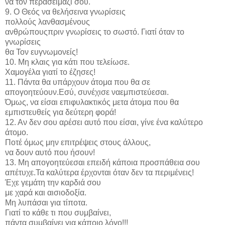
να τον περάσειμαζί σου.
9. Ο Θεός να θελήσεινα γνωρίσεις
πολλούς λανθασμένους
ανθρώπουςπριν γνωρίσεις το σωστό. Γιατί όταν το
γνωρίσεις
θα Τον ευγνωμονείς!
10. Μη κλαις για κάτι που τελείωσε.
Χαμογέλα γιατί το έζησες!
11. Πάντα θα υπάρχουν άτομα που θα σε
απογοητεύουν.Εσύ, συνέχισε ναεμπιστεύεσαι.
Όμως, να είσαι επιφυλακτικός μετα άτομα που θα
εμπιστευθείς για δεύτερη φορά!
12. Αν δεν σου αρέσει αυτό που είσαι, γίνε ένα καλύτερο
άτομο.
Ποτέ όμως μην επιτρέψεις στους άλλους,
να δουν αυτό που ήσουν!
13. Μη απογοητεύεσαι επειδή κάποια προσπάθεια σου
απέτυχε.Τα καλύτερα έρχονται όταν δεν τα περιμένεις!
Έχε γεμάτη την καρδιά σου
με χαρά και αισιοδοξία.
Μη λυπάσαι για τίποτα.
Γιατί το κάθε τι που συμβαίνει,
πάντα συμβαίνει για κάποιο λόγο!!!