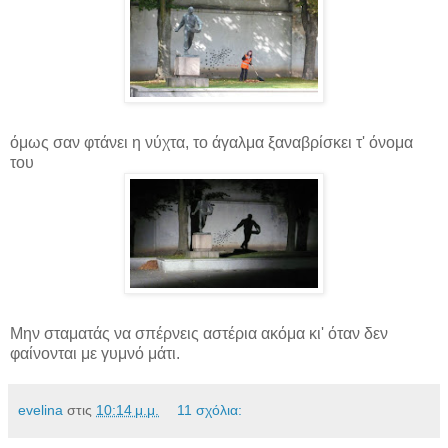
όμως σαν φτάνει η νύχτα, το άγαλμα ξαναβρίσκει τ' όνομα
του
Μην σταματάς να σπέρνεις αστέρια ακόμα κι' όταν δεν
φαίνονται με γυμνό μάτι.
evelina
στις
10:14 μ.μ.
11 σχόλια: