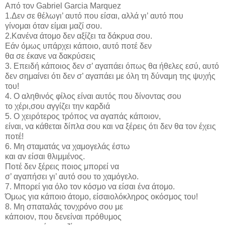
Από τον Gabriel Garcia Marquez
1.Δεν σε θέλωγι’ αυτό που είσαι, αλλά γι’ αυτό που
γίνομαι όταν είμαι μαζί σου.
2.Κανένα άτομο δεν αξίζει τα δάκρυα σου.
Εάν όμως υπάρχει κάποιο, αυτό ποτέ δεν
θα σε έκανε να δακρύσεις
3. Επειδή κάποιος δεν σ’ αγαπάει όπως θα ήθελες εσύ, αυτό
δεν σημαίνει ότι δεν σ’ αγαπάει με όλη τη δύναμη της ψυχής
του!
4. Ο αληθινός φίλος είναι αυτός που δίνοντας σου
το χέρι,σου αγγίζει την καρδιά
5. Ο χειρότερος τρόπος να αγαπάς κάποιον,
είναι, να κάθεται δίπλα σου και να ξέρεις ότι δεν θα τον έχεις
ποτέ!
6. Μη σταματάς να χαμογελάς έστω
και αν είσαι θλιμμένος.
Ποτέ δεν ξέρεις ποιος μπορεί να
σ’ αγαπήσει γι’ αυτό σου το χαμόγελο.
7. Μπορεί για όλο τον κόσμο να είσαι ένα άτομο.
Όμως για κάποιο άτομο, είσαιολόκληρος οκόσμος του!
8. Μη σπαταλάς τονχρόνο σου με
κάποιον, που δενείναι πρόθυμος