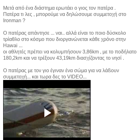
Μετά από ένα διάστηµα ερωτάει ο γιος τον πατέρα .
Πατέρα τι λες , µπορούµε να δηλώσουµε συµµετοχή στο
Ironman ?
Ο πατέρας απάντησε ... ναι.. αλλά είναι το ποιο δύσκολο
τρίαθλο στο κόσµο που διοργανώνεται κάθε χρόνο στην
Hawai ...
οι αθλητές πρέπει να κολυμπήσουν 3,86km , µε το ποδήλατο
180,2km και να τρέξουν 43,19km διασχίζοντας το νησί .
Ο πατέρας µε τον γιο έγιναν ένα σώµα για να λάßουν
συµµετοχή... και τωρα δες το VIDEO...