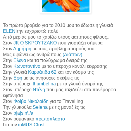
Το πρώτο βραβείο για το 2010 μου το έδωσε η γλυκιά
ELENI
την ευχαριστώ πολύ
Από μεριάς μου το χαρίζω στους ααπητούς φίλους...
Στον
JK O SΚΡΟΥΤΖΑΚΟ
που γιορτάζει σήμερα
Στον
Δημήτρη
με τους προβληματισμούς του
Μας υψώνει ως ανθρώπους
(Διάττων)
Στην
Ελενα
και τα πολύχρωμα όνειρά της
Στον
Κωνσταντίνο
με το υπέροχο κανάλι έκφρασης
Στην γλυκιά
Καρυάτιδα 62
και τον κόσμο της
Στην
Εφη
με τις ανήσυχες σκέψεις τις
Στην υπέροχη
thumbelina
με τα γλυκά όνειρά της
Στον υπέροχο
Ντένη
που μας ταξιδεύει στα πανέμορφα
εφτάνησα
Στον
Φοίβο Νικολαίδη
για το Travelling
Την γλυκούλα
Selena
με τις μοναξιές τις
Στον
b|a|s|n\i/a
Στον ρομαντικό
πρωτόπλαστο
Για τον
inMUSIClost