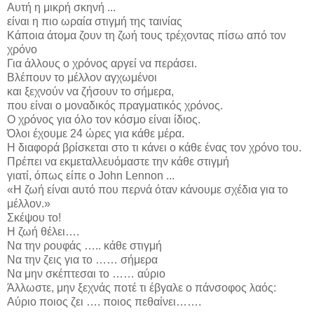
Αυτή η μικρή σκηνή ...
είναι η πιο ωραία στιγμή της ταινίας
Κάποια άτομα ζουν τη ζωή τους τρέχοντας πίσω από τον
χρόνο
Για άλλους ο χρόνος αργεί να περάσει.
Βλέπουν το μέλλον αγχωμένοι
και ξεχνούν να ζήσουν το σήμερα,
που είναι ο μοναδικός πραγματικός χρόνος.
Ο χρόνος για όλο τον κόσμο είναι ίδιος.
Όλοι έχουμε 24 ώρες για κάθε μέρα.
Η διαφορά βρίσκεται στο τι κάνει ο κάθε ένας τον χρόνο του.
Πρέπει να εκμεταλλευόμαστε την κάθε στιγμή
γιατί, όπως είπε ο John Lennon ...
«Η ζωή είναι αυτό που περνά όταν κάνουμε σχέδια για το
μέλλον.»
Σκέψου το!
Η ζωή θέλει….
Να την ρουφάς ….. κάθε στιγμή
Να την ζεις για το …… σήμερα
Να μην σκέπτεσαι το …… αύριο
Άλλωστε, μην ξεχνάς ποτέ τι έβγαλε ο πάνσοφος λαός:
Αύριο ποιος ζει …. ποιος πεθαίνει…….